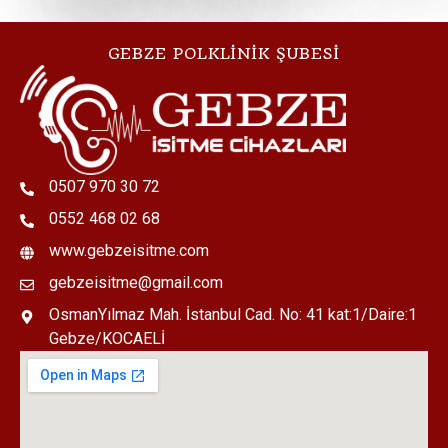
GEBZE POLKLİNİK ŞUBESİ
0507 970 30 72
0552 468 02 68
www.gebzeisitme.com
gebzeisitme@gmail.com
OsmanYılmaz Mah. İstanbul Cad. No: 41 kat:1/Daire:1
Gebze/KOCAELİ