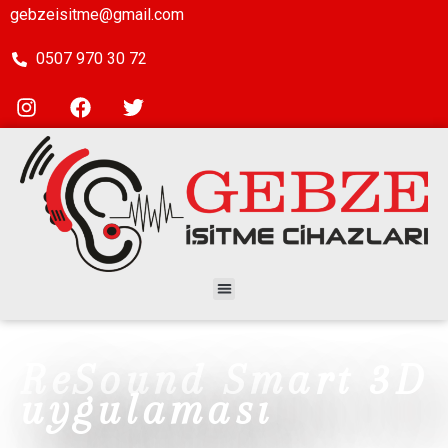
gebzeisitme@gmail.com
0507 970 30 72
ReSound Smart 3D
uygulaması