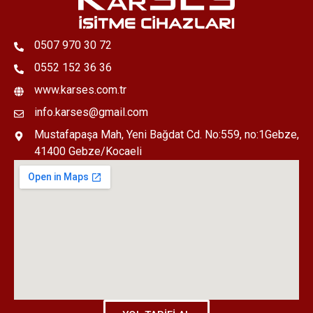
0507 970 30 72
0552 152 36 36
www.karses.com.tr
info.karses@gmail.com
Mustafapaşa Mah, Yeni Bağdat Cd. No:559, no:1Gebze,
41400 Gebze/Kocaeli