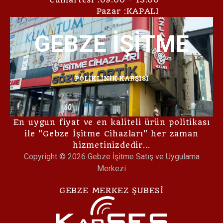
Pazar :KAPALI
KarSES İŞİTME
KarSES İŞİTME
KarSES İŞİTME
GEBZE İŞİTME
GEBZE İŞİTME
GEBZE İŞİTME
MUSTAFA PAŞA CAMİ KARŞISI
MUSTAFA PAŞA CAMİ KARŞISI
MUSTAFA PAŞA CAMİ KARŞISI
POLİKLİNİK KARŞISI
POLİKLİNİK KARŞISI
POLİKLİNİK KARŞISI
En uygun fiyat ve en kaliteli ürün politikası
ile "Gebze İşitme Cihazları" her zaman
hizmetinizdedir…
Copyright © 2026 Gebze İşitme Satış ve Uygulama
Merkezi
GEBZE MERKEZ ŞUBESİ