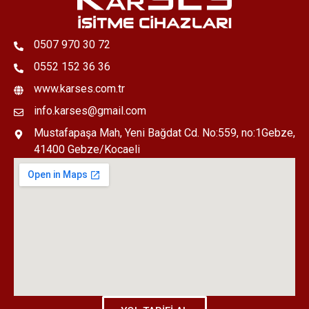
0507 970 30 72
0552 152 36 36
www.karses.com.tr
info.karses@gmail.com
Mustafapaşa Mah, Yeni Bağdat Cd. No:559, no:1Gebze,
41400 Gebze/Kocaeli