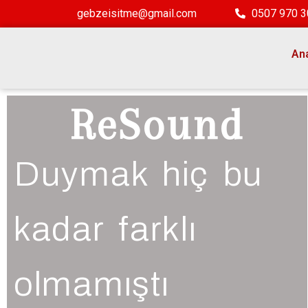
gebzeisitme@gmail.com
0507 970 3
An
ReSound
Duymak hiç bu
kadar farklı
olmamıştı