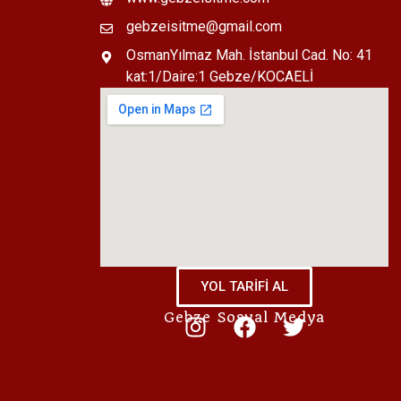
gebzeisitme@gmail.com
OsmanYılmaz Mah. İstanbul Cad. No: 41
kat:1/Daire:1 Gebze/KOCAELİ
YOL TARİFİ AL
Gebze Sosyal Medya