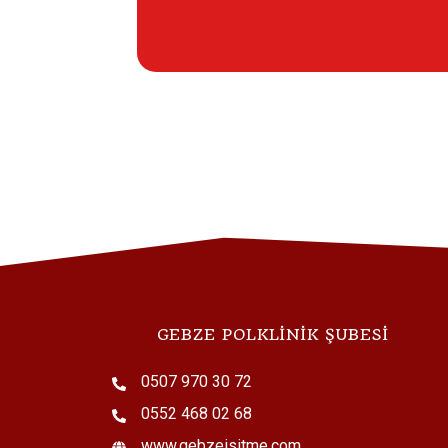
ReSound
Smart 3D™
İndirin
GEBZE POLKLİNİK ŞUBESİ
0507 970 30 72
0552 468 02 68
www.gebzeisitme.com