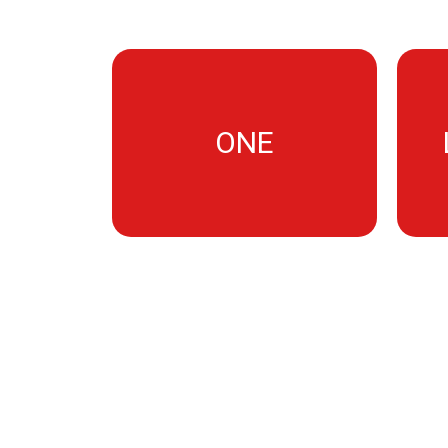
ONE
ReSound ONE
Model ve serileri görmek için
M
Daha Fazla Bilgi Al