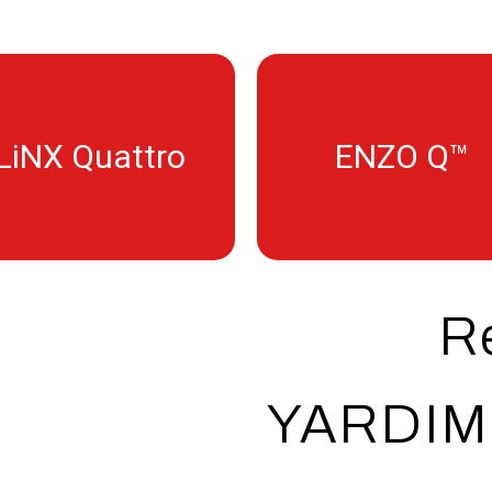
LiNX Quattro
ENZO Q™
ReSound LiNX
ReSound ENZO Q
Quattro
R
Model ve serileri görmek iç
odel ve serileri görmek için
YARDIM
Daha Fazla Bilgi Al
Daha Fazla Bilgi Al