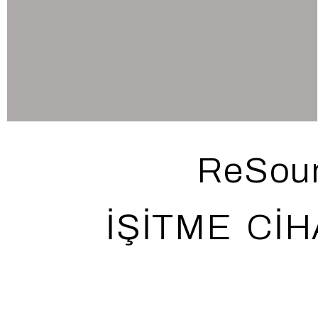
ReSou
İŞİTME CİH