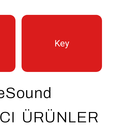
Key
™
ReSound Key
eSound
in
Model ve serileri görmek için
CI ÜRÜNLER
Daha Fazla Bilgi Al