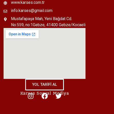
www.karses.com.tr
info.karses@gmail.com
Mustafapaşa Mah, Yeni Bağdat Cd.
No:559, no:1Gebze, 41400 Gebze/Kocaeli
KarSES İŞİTME
MUSTAFA PAŞA CAMİ KARŞISI
YOL TARİFİ AL
Karses Sosyal Mediya