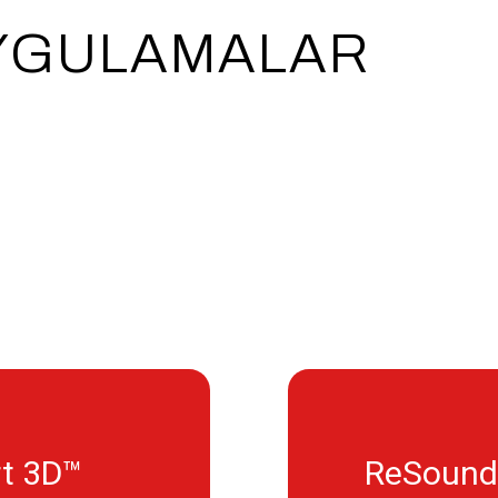
YGULAMALAR
Daha Fazla Bilgi Al
t 3D™
ReSound 