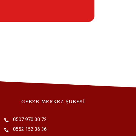
ReSound
Relief uygulaması
İndirin
GEBZE MERKEZ ŞUBESİ
0507 970 30 72
0552 152 36 36